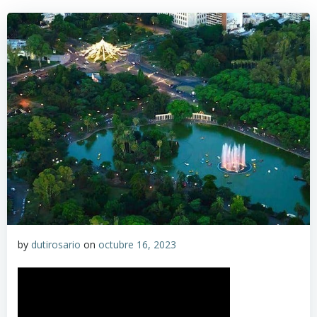
by
dutirosario
on
octubre 16, 2023