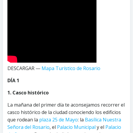
DESCARGAR —
Mapa Turístico de Rosario
DÍA 1
1. Casco histórico
La mañana del primer día te aconsejamos recorrer el
casco histórico de la ciudad conociendo los edificios
que rodean la
plaza 25 de Mayo
: la
Basílica Nuestra
Señora del Rosario
, el
Palacio Municipal
y el
Palacio